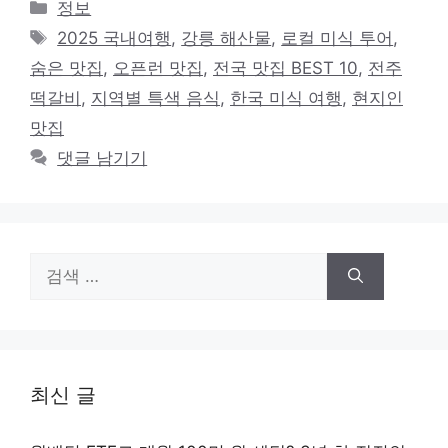
카
정보
테
태
2025 국내여행
,
강릉 해산물
,
로컬 미식 투어
,
고
그
숨은 맛집
,
오픈런 맛집
,
전국 맛집 BEST 10
,
전주
리
떡갈비
,
지역별 특색 음식
,
한국 미식 여행
,
현지인
맛집
댓글 남기기
검
색:
최신 글