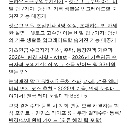
노하우 – 근무일수계산기
-
셋로그 고수만 아는 비
밀 팁 7가지: 당신의 기록 생활을 업그레이드할 숨
겨진 기능 대공개
셋로그 인원 조절법과 4명 설정, 초대하는 법 자세
한 설명
-
셋로그 고수만 아는 비밀 팁 7가지: 당신
의 기록 생활을 업그레이드할 숨겨진 기능 대공개
기초연금 수급자격 재산, 주택, 통장잔액 기준과
2026년 변경 사항 - wtest
-
2026년 기초연금 수
급자격 모의계산: 집 있고 소득 있어도 월 33만원
받는 법?
눈썰매장 말고 뭐하지? 근처 스파, 카페, 겨울 액티
비티 연계 코스 추천
-
2025년 겨울, 인생 눈썰매는
여기서! 전국 테마 눈썰매장 BEST 5
쿠팡 결제수단 등록 시 계좌 연동 오류 해결하는 핵
심 포인트 - 민민스 라이프 %
-
쿠팡 결제수단 등록/
변경/삭제 완벽 가이드 (오류 해결 팁 포함)