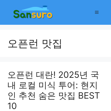
컨
텐
메
츠
로
뉴
건
너
오픈런 맛집
뛰
기
오픈런 대란! 2025년 국
내 로컬 미식 투어: 현지
인 추천 숨은 맛집 BEST
10