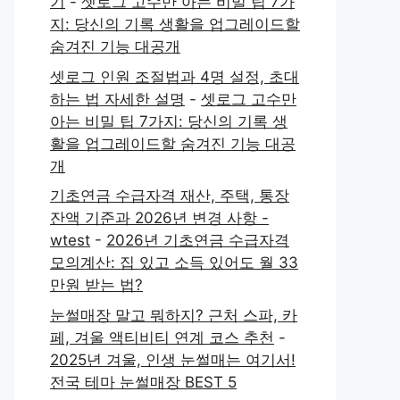
기
-
셋로그 고수만 아는 비밀 팁 7가
지: 당신의 기록 생활을 업그레이드할
숨겨진 기능 대공개
셋로그 인원 조절법과 4명 설정, 초대
하는 법 자세한 설명
-
셋로그 고수만
아는 비밀 팁 7가지: 당신의 기록 생
활을 업그레이드할 숨겨진 기능 대공
개
기초연금 수급자격 재산, 주택, 통장
잔액 기준과 2026년 변경 사항 -
wtest
-
2026년 기초연금 수급자격
모의계산: 집 있고 소득 있어도 월 33
만원 받는 법?
눈썰매장 말고 뭐하지? 근처 스파, 카
페, 겨울 액티비티 연계 코스 추천
-
2025년 겨울, 인생 눈썰매는 여기서!
전국 테마 눈썰매장 BEST 5