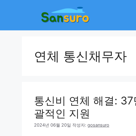
컨
텐
츠
로
건
너
뛰
연체 통신채무자
기
통신비 연체 해결: 3
괄적인 지원
2024년 06월 20일
작성자:
gosansuro