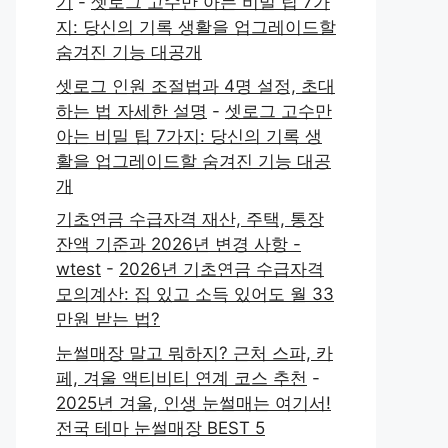
기
-
셋로그 고수만 아는 비밀 팁 7가
지: 당신의 기록 생활을 업그레이드할
숨겨진 기능 대공개
셋로그 인원 조절법과 4명 설정, 초대
하는 법 자세한 설명
-
셋로그 고수만
아는 비밀 팁 7가지: 당신의 기록 생
활을 업그레이드할 숨겨진 기능 대공
개
기초연금 수급자격 재산, 주택, 통장
잔액 기준과 2026년 변경 사항 -
wtest
-
2026년 기초연금 수급자격
모의계산: 집 있고 소득 있어도 월 33
만원 받는 법?
눈썰매장 말고 뭐하지? 근처 스파, 카
페, 겨울 액티비티 연계 코스 추천
-
2025년 겨울, 인생 눈썰매는 여기서!
전국 테마 눈썰매장 BEST 5