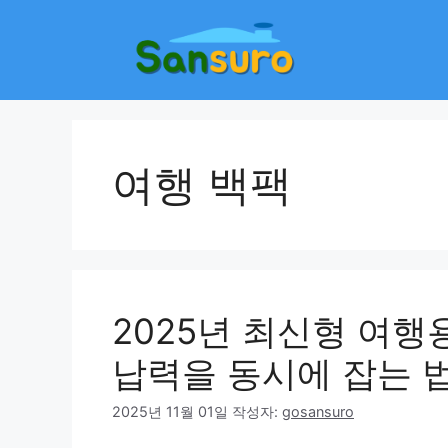
컨
텐
츠
로
건
너
뛰
여행 백팩
기
2025년 최신형 여행
납력을 동시에 잡는 
2025년 11월 01일
작성자:
gosansuro