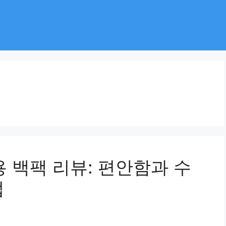
용 백팩 리뷰: 편안함과 수
법