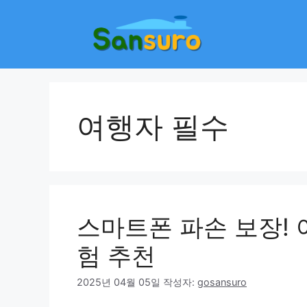
컨
텐
츠
로
건
너
뛰
여행자 필수
기
스마트폰 파손 보장! 
험 추천
2025년 04월 05일
작성자:
gosansuro