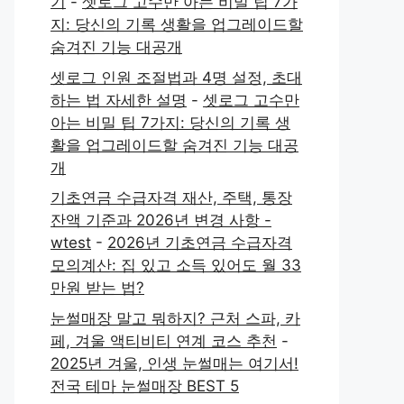
기
-
셋로그 고수만 아는 비밀 팁 7가
지: 당신의 기록 생활을 업그레이드할
숨겨진 기능 대공개
셋로그 인원 조절법과 4명 설정, 초대
하는 법 자세한 설명
-
셋로그 고수만
아는 비밀 팁 7가지: 당신의 기록 생
활을 업그레이드할 숨겨진 기능 대공
개
기초연금 수급자격 재산, 주택, 통장
잔액 기준과 2026년 변경 사항 -
wtest
-
2026년 기초연금 수급자격
모의계산: 집 있고 소득 있어도 월 33
만원 받는 법?
눈썰매장 말고 뭐하지? 근처 스파, 카
페, 겨울 액티비티 연계 코스 추천
-
2025년 겨울, 인생 눈썰매는 여기서!
전국 테마 눈썰매장 BEST 5