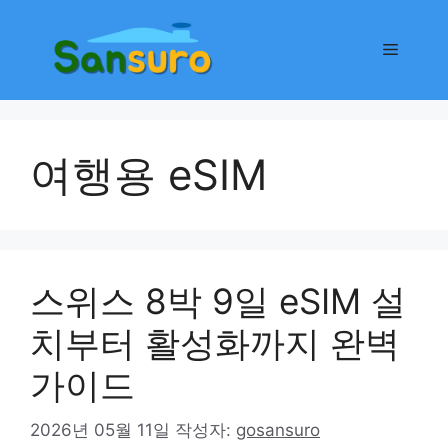
컨
텐
메
츠
로
뉴
건
너
여행용 eSIM
뛰
기
스위스 8박 9일 eSIM 설
치부터 활성화까지 완벽
가이드
2026년 05월 11일
작성자:
gosansuro