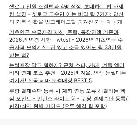
셋로그 인원 조절법과 4명 설정, 초대하는 법 자세
한 설명
-
셋로그 고수만 아는 비밀 팁 7가지: 당신
의 기록 생활을 업그레이드할 숨겨진 기능 대공개
기초연금 수급자격 재산, 주택, 통장잔액 기준과
2026년 변경 사항 - wtest
-
2026년 기초연금 수
급자격 모의계산: 집 있고 소득 있어도 월 33만원
받는 법?
눈썰매장 말고 뭐하지? 근처 스파, 카페, 겨울 액티
비티 연계 코스 추천
-
2025년 겨울, 인생 눈썰매는
여기서! 전국 테마 눈썰매장 BEST 5
쿠팡 결제수단 등록 시 계좌 연동 오류 해결하는 핵
심 포인트 - 민민스 라이프 %
-
쿠팡 결제수단 등록/
변경/삭제 완벽 가이드 (오류 해결 팁 포함)