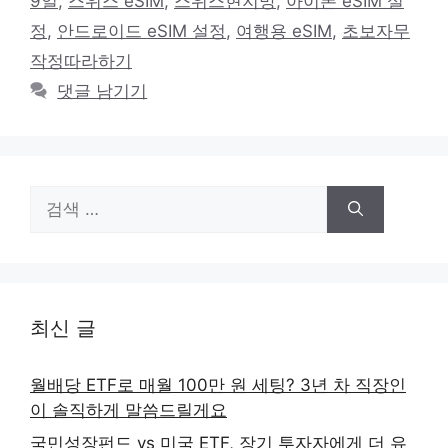
9일
,
스위스 eSIM
,
스위스현지망
,
아이폰 eSIM 설
리
정
,
안드로이드 eSIM 설정
,
여행용 eSIM
,
초보자무
작정따라하기
댓글 남기기
검
색:
최신 글
월배당 ETF로 매월 100만 원 세팅? 3년 차 직장인
이 솔직하게 말씀드릴게요
국민성장펀드 vs 미국 ETF, 장기 투자자에게 더 유