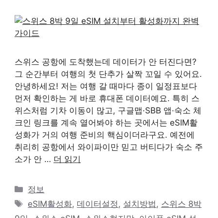
스위스 공항에 도착했는데 데이터가 안 터진다면?
그 순간부터 여행의 첫 단추가 살짝 꼬일 수 있어요.
안녕하세요! 저는 여행 갈 때마다 종이 일정표보다
먼저 확인하는 게 바로 휴대폰 데이터예요. 특히 스
위스처럼 기차 이동이 많고, 구글맵·SBB 앱·숙소 체
크인 링크를 계속 열어봐야 하는 곳에서는 eSIM활
성화가 거의 여행 준비의 핵심이더라구요. 예전에
취리히 공항에서 와이파이만 믿고 버티다가 숙소 주
소가 안 …
더 읽기
카
정보
테
태
eSIM활성화
,
데이터설정
,
설치방법
,
스위스 8박
고
그