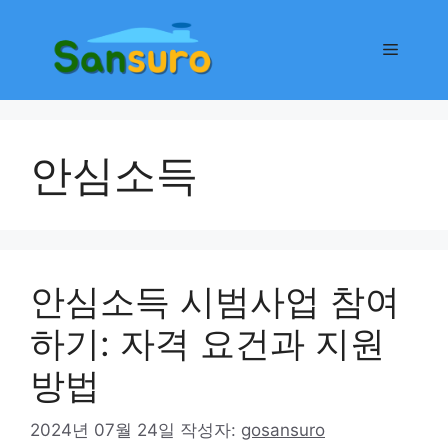
컨
텐
메
츠
로
뉴
건
너
안심소득
뛰
기
안심소득 시범사업 참여
하기: 자격 요건과 지원
방법
2024년 07월 24일
작성자:
gosansuro