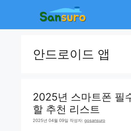
컨
텐
츠
로
건
너
뛰
안드로이드 앱
기
2025년 스마트폰 필수
할 추천 리스트
2025년 04월 09일
작성자:
gosansuro