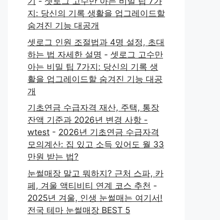
기
-
셋로그 고수만 아는 비밀 팁 7가
지: 당신의 기록 생활을 업그레이드할
숨겨진 기능 대공개
셋로그 인원 조절법과 4명 설정, 초대
하는 법 자세한 설명
-
셋로그 고수만
아는 비밀 팁 7가지: 당신의 기록 생
활을 업그레이드할 숨겨진 기능 대공
개
기초연금 수급자격 재산, 주택, 통장
잔액 기준과 2026년 변경 사항 -
wtest
-
2026년 기초연금 수급자격
모의계산: 집 있고 소득 있어도 월 33
만원 받는 법?
눈썰매장 말고 뭐하지? 근처 스파, 카
페, 겨울 액티비티 연계 코스 추천
-
2025년 겨울, 인생 눈썰매는 여기서!
전국 테마 눈썰매장 BEST 5