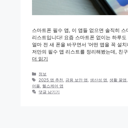
스마트폰 필수 앱, 이 앱들 없으면 솔직히 스마
리스트입니다! 요즘 스마트폰 없이는 하루도 
얼마 전 새 폰을 바꾸면서 ‘어떤 앱을 꼭 설
저만의 필수 앱 리스트를 정리해봤는데, 친구
더 읽기
카
정보
테
태
2025 앱 추천
,
금융 보안 앱
,
생산성 앱
,
생활 꿀앱
고
그
어플
,
헬스케어 앱
리
댓글 남기기