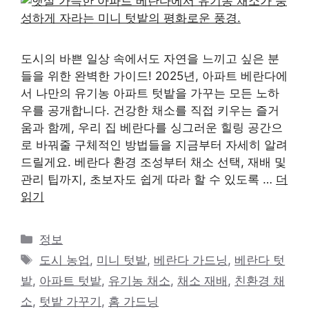
도시의 바쁜 일상 속에서도 자연을 느끼고 싶은 분
들을 위한 완벽한 가이드! 2025년, 아파트 베란다에
서 나만의 유기농 아파트 텃밭을 가꾸는 모든 노하
우를 공개합니다. 건강한 채소를 직접 키우는 즐거
움과 함께, 우리 집 베란다를 싱그러운 힐링 공간으
로 바꿔줄 구체적인 방법들을 지금부터 자세히 알려
드릴게요. 베란다 환경 조성부터 채소 선택, 재배 및
관리 팁까지, 초보자도 쉽게 따라 할 수 있도록 …
더
읽기
카
정보
테
태
도시 농업
,
미니 텃밭
,
베란다 가드닝
,
베란다 텃
고
그
밭
,
아파트 텃밭
,
유기농 채소
,
채소 재배
,
친환경 채
리
소
,
텃밭 가꾸기
,
홈 가드닝