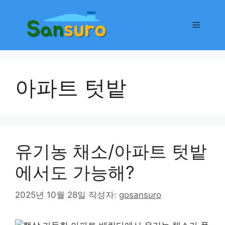
컨
텐
메
츠
로
뉴
건
너
아파트 텃밭
뛰
기
유기농 채소/아파트 텃밭
에서도 가능해?
2025년 10월 28일
작성자:
gosansuro