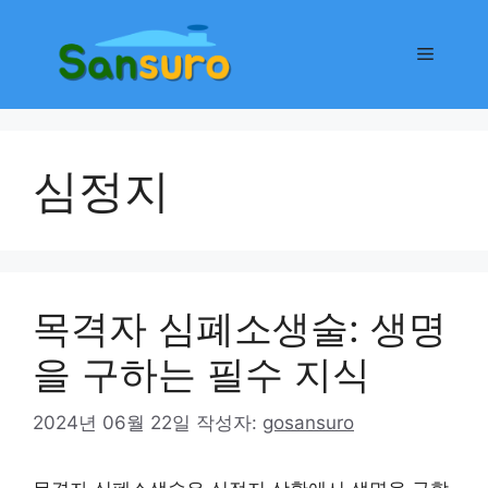
컨
텐
메
츠
로
뉴
건
너
심정지
뛰
기
목격자 심폐소생술: 생명
을 구하는 필수 지식
2024년 06월 22일
작성자:
gosansuro