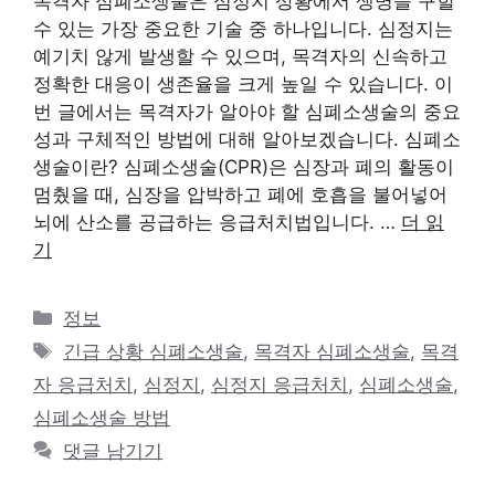
목격자 심폐소생술은 심정지 상황에서 생명을 구할
수 있는 가장 중요한 기술 중 하나입니다. 심정지는
예기치 않게 발생할 수 있으며, 목격자의 신속하고
정확한 대응이 생존율을 크게 높일 수 있습니다. 이
번 글에서는 목격자가 알아야 할 심폐소생술의 중요
성과 구체적인 방법에 대해 알아보겠습니다. 심폐소
생술이란? 심폐소생술(CPR)은 심장과 폐의 활동이
멈췄을 때, 심장을 압박하고 폐에 호흡을 불어넣어
뇌에 산소를 공급하는 응급처치법입니다. …
더 읽
기
카
정보
테
태
긴급 상황 심폐소생술
,
목격자 심폐소생술
,
목격
고
그
자 응급처치
,
심정지
,
심정지 응급처치
,
심폐소생술
,
리
심폐소생술 방법
댓글 남기기