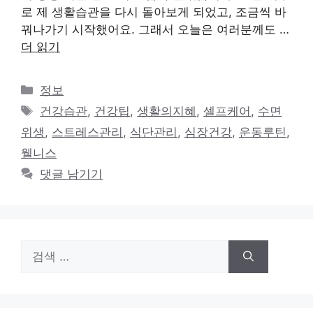
로 제 생활습관을 다시 돌아보게 되었고, 조금씩 바
꿔나가기 시작했어요. 그래서 오늘은 여러분께도 …
더 읽기
카
정보
테
태
건강습관
,
건강팁
,
생활의지혜
,
셀프케어
,
수면
고
그
위생
,
스트레스관리
,
식단관리
,
심장건강
,
운동루틴
,
리
웰니스
댓글 남기기
검
색: