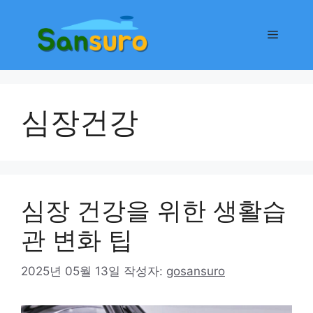
컨
텐
메
츠
로
뉴
건
너
심장건강
뛰
기
심장 건강을 위한 생활습
관 변화 팁
2025년 05월 13일
작성자:
gosansuro