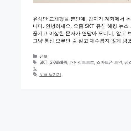
유심만 교체했을 뿐인데, 갑자기 계좌에서 돈이
니다. 안녕하세요, 요즘 SKT 유심 해킹 뉴
끊기고 이상한 문자가 연달아 오더니, 알고 
그냥 통신 오류인 줄 알고 대수롭지 않게 넘
카
정보
테
태
SKT
,
SK텔레콤
,
개인정보보호
,
스마트폰 보안
,
심
고
그
킹
리
댓글 남기기