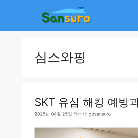
컨
텐
츠
로
건
너
뛰
심스와핑
기
SKT 유심 해킹 예방
2025년 04월 25일
작성자:
gosansuro