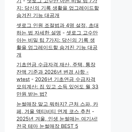
기
-
셋로그 고수만 아는 비밀 팁 7가
지: 당신의 기록 생활을 업그레이드할
숨겨진 기능 대공개
셋로그 인원 조절법과 4명 설정, 초대
하는 법 자세한 설명
-
셋로그 고수만
아는 비밀 팁 7가지: 당신의 기록 생
활을 업그레이드할 숨겨진 기능 대공
개
기초연금 수급자격 재산, 주택, 통장
잔액 기준과 2026년 변경 사항 -
wtest
-
2026년 기초연금 수급자격
모의계산: 집 있고 소득 있어도 월 33
만원 받는 법?
눈썰매장 말고 뭐하지? 근처 스파, 카
페, 겨울 액티비티 연계 코스 추천
-
2025년 겨울, 인생 눈썰매는 여기서!
전국 테마 눈썰매장 BEST 5