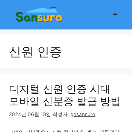
컨
텐
메
츠
로
뉴
건
너
신원 인증
뛰
기
디지털 신원 인증 시대
모바일 신분증 발급 방법
2024년 06월 18일
작성자:
gosansuro