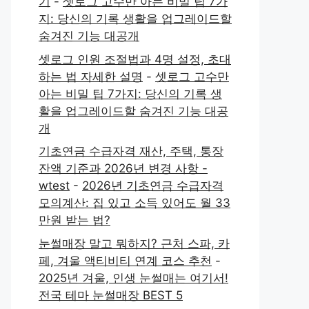
기
-
셋로그 고수만 아는 비밀 팁 7가
지: 당신의 기록 생활을 업그레이드할
숨겨진 기능 대공개
셋로그 인원 조절법과 4명 설정, 초대
하는 법 자세한 설명
-
셋로그 고수만
아는 비밀 팁 7가지: 당신의 기록 생
활을 업그레이드할 숨겨진 기능 대공
개
기초연금 수급자격 재산, 주택, 통장
잔액 기준과 2026년 변경 사항 -
wtest
-
2026년 기초연금 수급자격
모의계산: 집 있고 소득 있어도 월 33
만원 받는 법?
눈썰매장 말고 뭐하지? 근처 스파, 카
페, 겨울 액티비티 연계 코스 추천
-
2025년 겨울, 인생 눈썰매는 여기서!
전국 테마 눈썰매장 BEST 5