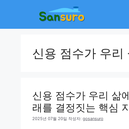
컨
텐
츠
로
건
너
뛰
신용 점수가 우리
기
신용 점수가 우리 삶에
래를 결정짓는 핵심 
2025년 07월 20일
작성자:
gosansuro