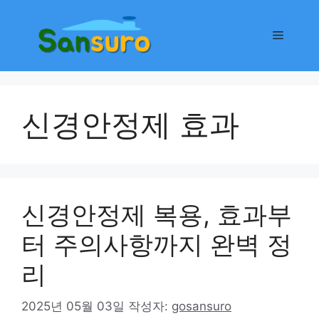
컨
텐
메
츠
로
뉴
건
너
신경안정제 효과
뛰
기
신경안정제 복용, 효과부
터 주의사항까지 완벽 정
리
2025년 05월 03일
작성자:
gosansuro