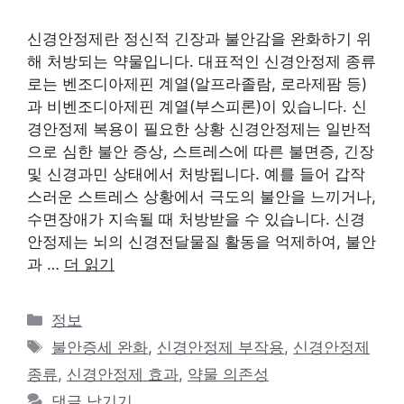
신경안정제란 정신적 긴장과 불안감을 완화하기 위
해 처방되는 약물입니다. 대표적인 신경안정제 종류
로는 벤조디아제핀 계열(알프라졸람, 로라제팜 등)
과 비벤조디아제핀 계열(부스피론)이 있습니다. 신
경안정제 복용이 필요한 상황 신경안정제는 일반적
으로 심한 불안 증상, 스트레스에 따른 불면증, 긴장
및 신경과민 상태에서 처방됩니다. 예를 들어 갑작
스러운 스트레스 상황에서 극도의 불안을 느끼거나,
수면장애가 지속될 때 처방받을 수 있습니다. 신경
안정제는 뇌의 신경전달물질 활동을 억제하여, 불안
과 …
더 읽기
카
정보
테
태
불안증세 완화
,
신경안정제 부작용
,
신경안정제
고
그
종류
,
신경안정제 효과
,
약물 의존성
리
댓글 남기기