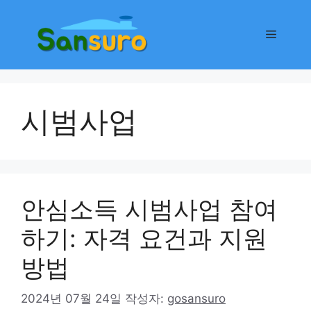
컨
텐
메
츠
로
뉴
건
너
시범사업
뛰
기
안심소득 시범사업 참여
하기: 자격 요건과 지원
방법
2024년 07월 24일
작성자:
gosansuro