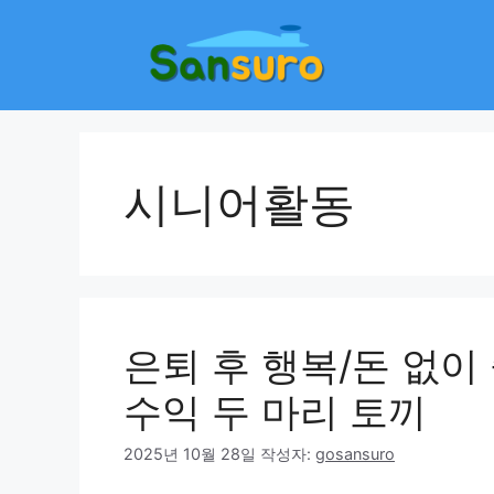
컨
텐
츠
로
건
너
뛰
시니어활동
기
은퇴 후 행복/돈 없이
수익 두 마리 토끼
2025년 10월 28일
작성자:
gosansuro