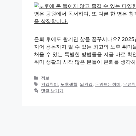
은퇴 후에도 활기찬 삶을 꿈꾸시나요? 2025
지어 용돈까지 벌 수 있는 최고의 노후 취미
채울 수 있는 특별한 방법들을 지금 바로 확
취미 생활의 시작 많은 분들이 은퇴를 생각하
카
정보
테
태
건강취미
,
노후생활
,
뇌건강
,
돈안드는취미
,
무료취
고
그
댓글 남기기
리