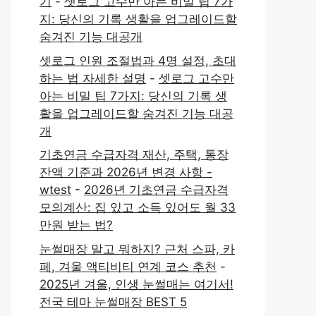
기
-
셋로그 고수만 아는 비밀 팁 7가
지: 당신의 기록 생활을 업그레이드할
숨겨진 기능 대공개
셋로그 인원 조절법과 4명 설정, 초대
하는 법 자세한 설명
-
셋로그 고수만
아는 비밀 팁 7가지: 당신의 기록 생
활을 업그레이드할 숨겨진 기능 대공
개
기초연금 수급자격 재산, 주택, 통장
잔액 기준과 2026년 변경 사항 -
wtest
-
2026년 기초연금 수급자격
모의계산: 집 있고 소득 있어도 월 33
만원 받는 법?
눈썰매장 말고 뭐하지? 근처 스파, 카
페, 겨울 액티비티 연계 코스 추천
-
2025년 겨울, 인생 눈썰매는 여기서!
전국 테마 눈썰매장 BEST 5