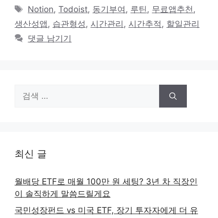
테
태
Notion
,
Todoist
,
동기부여
,
루틴
,
무료앱추천
,
고
그
생산성앱
,
습관형성
,
시간관리
,
시간추적
,
할일관리
리
댓글 남기기
검
색:
최신 글
월배당 ETF로 매월 100만 원 세팅? 3년 차 직장인
이 솔직하게 말씀드릴게요
국민성장펀드 vs 미국 ETF, 장기 투자자에게 더 유