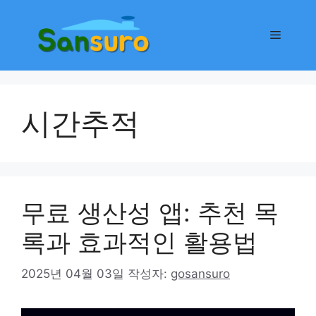
컨
텐
메
츠
로
뉴
건
너
시간추적
뛰
기
무료 생산성 앱: 추천 목
록과 효과적인 활용법
2025년 04월 03일
작성자:
gosansuro