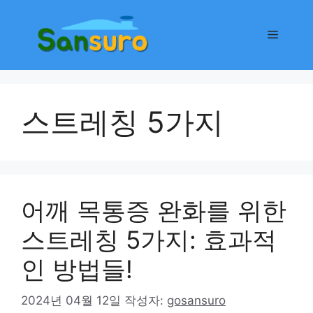
컨
텐
메
츠
로
뉴
건
너
스트레칭 5가지
뛰
기
어깨 목통증 완화를 위한
스트레칭 5가지: 효과적
인 방법들!
2024년 04월 12일
작성자:
gosansuro