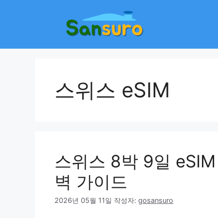
컨
텐
츠
로
건
너
뛰
스위스 eSIM
기
스위스 8박 9일 eS
벽 가이드
2026년 05월 11일
작성자:
gosansuro