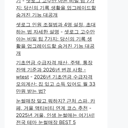
기
-
셋로그 고수만 아는 비밀 팁 7가
지: 당신의 기록 생활을 업그레이드할
숨겨진 기능 대공개
셋로그 인원 조절법과 4명 설정, 초대
하는 법 자세한 설명
-
셋로그 고수만
아는 비밀 팁 7가지: 당신의 기록 생
활을 업그레이드할 숨겨진 기능 대공
개
기초연금 수급자격 재산, 주택, 통장
잔액 기준과 2026년 변경 사항 -
wtest
-
2026년 기초연금 수급자격
모의계산: 집 있고 소득 있어도 월 33
만원 받는 법?
눈썰매장 말고 뭐하지? 근처 스파, 카
페, 겨울 액티비티 연계 코스 추천
-
2025년 겨울, 인생 눈썰매는 여기서!
전국 테마 눈썰매장 BEST 5