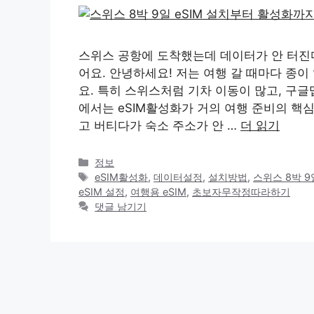
스위스 공항에 도착했는데 데이터가 안 터진다
어요. 안녕하세요! 저는 여행 갈 때마다 종
요. 특히 스위스처럼 기차 이동이 많고, 구글
에서는 eSIM활성화가 거의 여행 준비의 핵
고 버티다가 숙소 주소가 안 …
더 읽기
카
정보
테
태
eSIM활성화
,
데이터설정
,
설치방법
,
스위스 8박 9
고
그
eSIM 설정
,
여행용 eSIM
,
초보자무작정따라하기
리
댓글 남기기