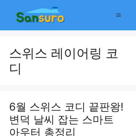
컨
텐
메
츠
로
뉴
건
너
스위스 레이어링 코
뛰
기
디
6월 스위스 코디 끝판왕!
변덕 날씨 잡는 스마트
아우터 총정리