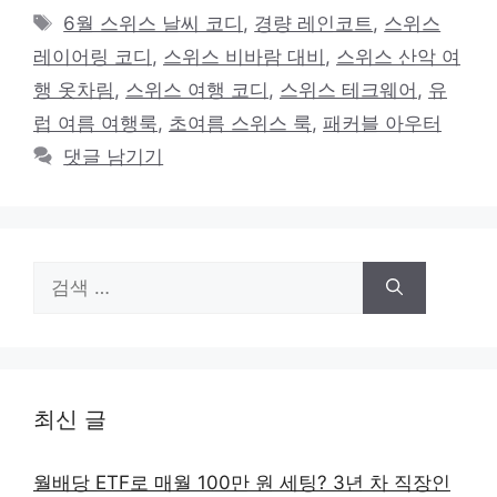
테
태
6월 스위스 날씨 코디
,
경량 레인코트
,
스위스
고
그
레이어링 코디
,
스위스 비바람 대비
,
스위스 산악 여
리
행 옷차림
,
스위스 여행 코디
,
스위스 테크웨어
,
유
럽 여름 여행룩
,
초여름 스위스 룩
,
패커블 아우터
댓글 남기기
검
색:
최신 글
월배당 ETF로 매월 100만 원 세팅? 3년 차 직장인