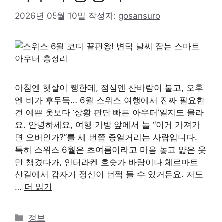
2026년 05월 10일
작성자:
gosansuro
아침엔 햇살이 쨍한데, 점심엔 산바람이 불고, 오후
엔 비가 후두둑… 6월 스위스 여행에서 진짜 필요한
건 예쁜 옷보다 ‘상황 판단 빠른 아우터’일지도 몰라
요. 안녕하세요, 여행 가방 앞에서 늘 “이거 가져가
면 오버인가?”를 세 번쯤 중얼거리는 사람입니다.
특히 스위스 6월은 초여름이라고 마음 놓고 얇은 옷
만 챙겼다가, 인터라켄 호숫가 바람이나 체르마트
산길에서 갑자기 정신이 번쩍 들 수 있거든요. 저도
…
더 읽기
카
정보