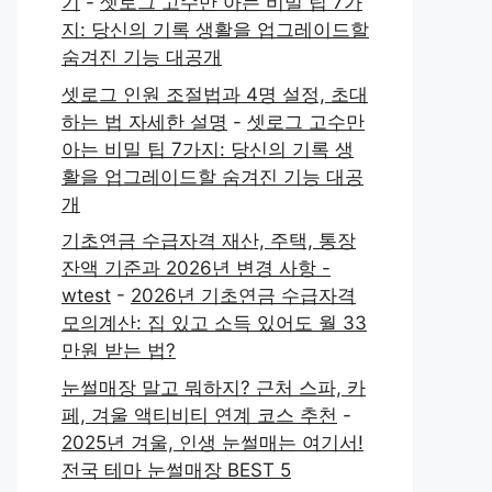
기
-
셋로그 고수만 아는 비밀 팁 7가
지: 당신의 기록 생활을 업그레이드할
숨겨진 기능 대공개
셋로그 인원 조절법과 4명 설정, 초대
하는 법 자세한 설명
-
셋로그 고수만
아는 비밀 팁 7가지: 당신의 기록 생
활을 업그레이드할 숨겨진 기능 대공
개
기초연금 수급자격 재산, 주택, 통장
잔액 기준과 2026년 변경 사항 -
wtest
-
2026년 기초연금 수급자격
모의계산: 집 있고 소득 있어도 월 33
만원 받는 법?
눈썰매장 말고 뭐하지? 근처 스파, 카
페, 겨울 액티비티 연계 코스 추천
-
2025년 겨울, 인생 눈썰매는 여기서!
전국 테마 눈썰매장 BEST 5