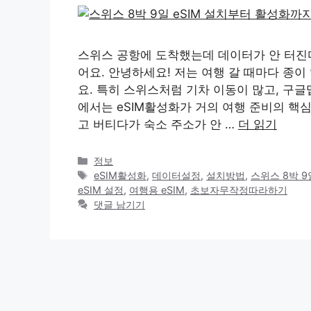
스위스 공항에 도착했는데 데이터가 안 터진다
어요. 안녕하세요! 저는 여행 갈 때마다 종
요. 특히 스위스처럼 기차 이동이 많고, 구글
에서는 eSIM활성화가 거의 여행 준비의 핵
고 버티다가 숙소 주소가 안 …
더 읽기
카
정보
테
태
eSIM활성화
,
데이터설정
,
설치방법
,
스위스 8박 9
고
그
eSIM 설정
,
여행용 eSIM
,
초보자무작정따라하기
리
댓글 남기기