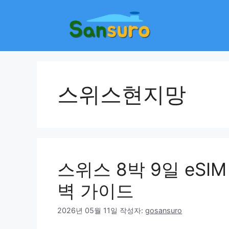
컨
텐
츠
로
건
너
뛰
스위스현지망
기
스위스 8박 9일 eS
벽 가이드
2026년 05월 11일
작성자:
gosansuro