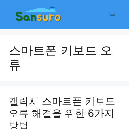
컨
텐
메
츠
로
뉴
건
너
스마트폰 키보드 오
뛰
기
류
갤럭시 스마트폰 키보드
오류 해결을 위한 6가지
방법