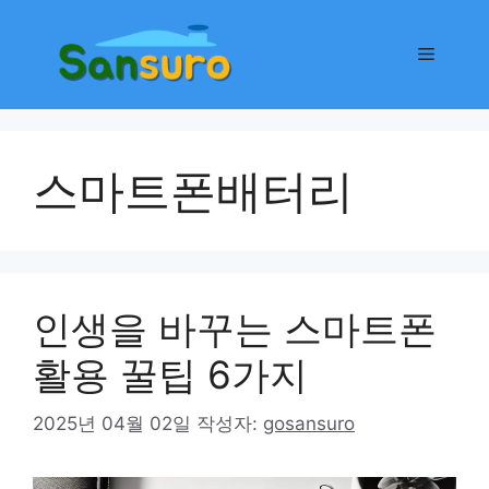
컨
텐
메
츠
로
뉴
건
너
스마트폰배터리
뛰
기
인생을 바꾸는 스마트폰
활용 꿀팁 6가지
2025년 04월 02일
작성자:
gosansuro