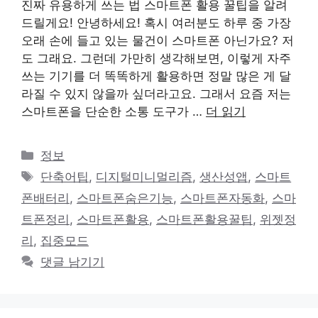
진짜 유용하게 쓰는 법 스마트폰 활용 꿀팁을 알려
드릴게요! 안녕하세요! 혹시 여러분도 하루 중 가장
오래 손에 들고 있는 물건이 스마트폰 아닌가요? 저
도 그래요. 그런데 가만히 생각해보면, 이렇게 자주
쓰는 기기를 더 똑똑하게 활용하면 정말 많은 게 달
라질 수 있지 않을까 싶더라고요. 그래서 요즘 저는
스마트폰을 단순한 소통 도구가 …
더 읽기
카
정보
테
태
단축어팁
,
디지털미니멀리즘
,
생산성앱
,
스마트
고
그
폰배터리
,
스마트폰숨은기능
,
스마트폰자동화
,
스마
리
트폰정리
,
스마트폰활용
,
스마트폰활용꿀팁
,
위젯정
리
,
집중모드
댓글 남기기