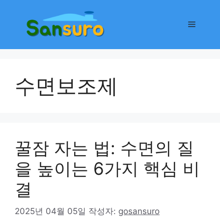
컨
텐
메
츠
로
뉴
건
너
수면보조제
뛰
기
꿀잠 자는 법: 수면의 질
을 높이는 6가지 핵심 비
결
2025년 04월 05일
작성자:
gosansuro