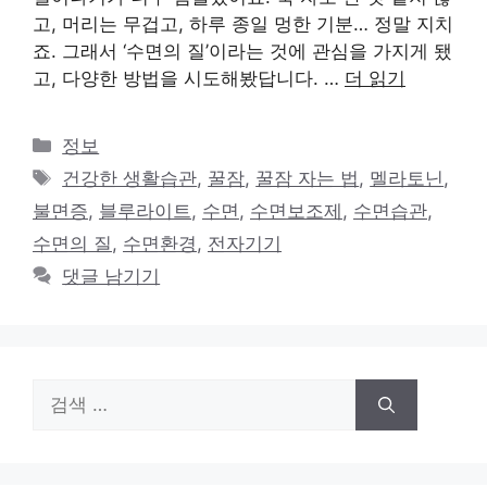
고, 머리는 무겁고, 하루 종일 멍한 기분… 정말 지치
죠. 그래서 ‘수면의 질’이라는 것에 관심을 가지게 됐
고, 다양한 방법을 시도해봤답니다. …
더 읽기
카
정보
테
태
건강한 생활습관
,
꿀잠
,
꿀잠 자는 법
,
멜라토닌
,
고
그
불면증
,
블루라이트
,
수면
,
수면보조제
,
수면습관
,
리
수면의 질
,
수면환경
,
전자기기
댓글 남기기
검
색: