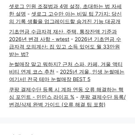
셋로그 인원 조절법과 4명 설정, 초대하는 법 자세
한 설명
-
셋로그 고수만 아는 비밀 팁 7가지: 당신
의 기록 생활을 업그레이드할 숨겨진 기능 대공개
기초연금 수급자격 재산, 주택, 통장잔액 기준과
2026년 변경 사항 - wtest
-
2026년 기초연금 수
급자격 모의계산: 집 있고 소득 있어도 월 33만원
받는 법?
눈썰매장 말고 뭐하지? 근처 스파, 카페, 겨울 액티
비티 연계 코스 추천
-
2025년 겨울, 인생 눈썰매는
여기서! 전국 테마 눈썰매장 BEST 5
쿠팡 결제수단 등록 시 계좌 연동 오류 해결하는 핵
심 포인트 - 민민스 라이프 %
-
쿠팡 결제수단 등록/
변경/삭제 완벽 가이드 (오류 해결 팁 포함)