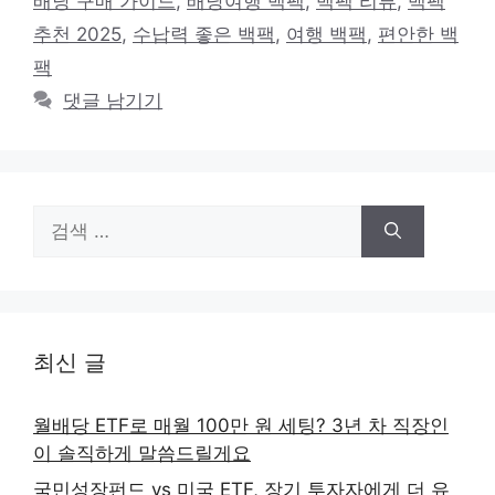
배낭 구매 가이드
,
배낭여행 백팩
,
백팩 리뷰
,
백팩
리
추천 2025
,
수납력 좋은 백팩
,
여행 백팩
,
편안한 백
팩
댓글 남기기
검
색:
최신 글
월배당 ETF로 매월 100만 원 세팅? 3년 차 직장인
이 솔직하게 말씀드릴게요
국민성장펀드 vs 미국 ETF, 장기 투자자에게 더 유