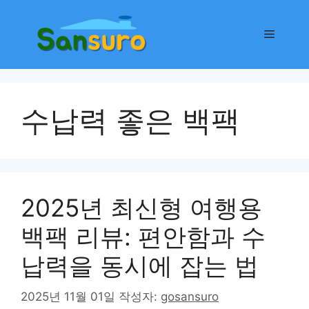
컨
텐
메
츠
로
뉴
건
너
수납력 좋은 백팩
뛰
기
2025년 최신형 여행용
백팩 리뷰: 편안함과 수
납력을 동시에 잡는 법
2025년 11월 01일
작성자:
gosansuro