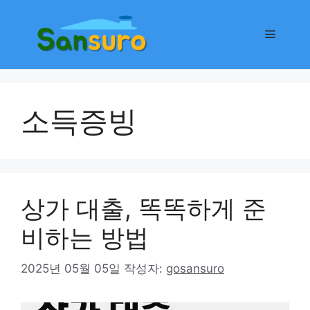
컨
텐
메
츠
로
뉴
건
너
소득증빙
뛰
기
상가 대출, 똑똑하게 준
비하는 방법
2025년 05월 05일
작성자:
gosansuro