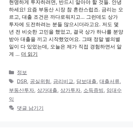
현명하게 투자하려면, 반드시 알아야 할 것들. 안녕
하세요! 요즘 부동산 시장 참 혼란스럽죠. 금리는 오
르고, 대출 조건은 까다로워지고… 그런데도 상가
투자에 도전하려는 분들 많으시더라고요. 저도 몇
년 전 비슷한 고민을 했었고, 결국 상가 하나를 분양
받아 대출을 끼고 시작했었어요. 그때 정말 별의별
일이 다 있었는데, 오늘은 제가 직접 경험하면서 알
게 …
더 읽기
카
정보
테
태
DSR
,
공실위험
,
금리비교
,
담보대출
,
대출서류
,
고
그
부동산투자
,
상가대출
,
상가투자
,
소득증빙
,
임대수
리
익
댓글 남기기