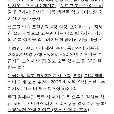
노하우 – 근무일수계산기
-
셋로그 고수만 아는 비
밀 팁 7가지: 당신의 기록 생활을 업그레이드할 숨
겨진 기능 대공개
셋로그 인원 조절법과 4명 설정, 초대하는 법 자세
한 설명
-
셋로그 고수만 아는 비밀 팁 7가지: 당신
의 기록 생활을 업그레이드할 숨겨진 기능 대공개
기초연금 수급자격 재산, 주택, 통장잔액 기준과
2026년 변경 사항 - wtest
-
2026년 기초연금 수
급자격 모의계산: 집 있고 소득 있어도 월 33만원
받는 법?
눈썰매장 말고 뭐하지? 근처 스파, 카페, 겨울 액티
비티 연계 코스 추천
-
2025년 겨울, 인생 눈썰매는
여기서! 전국 테마 눈썰매장 BEST 5
쿠팡 결제수단 등록 시 계좌 연동 오류 해결하는 핵
심 포인트 - 민민스 라이프 %
-
쿠팡 결제수단 등록/
변경/삭제 완벽 가이드 (오류 해결 팁 포함)