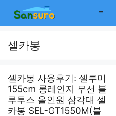
컨
텐
메
츠
로
뉴
건
너
셀카봉
뛰
기
셀카봉 사용후기: 셀루미
155cm 롱레인지 무선 블
루투스 올인원 삼각대 셀
카봉 SEL-GT1550M(블