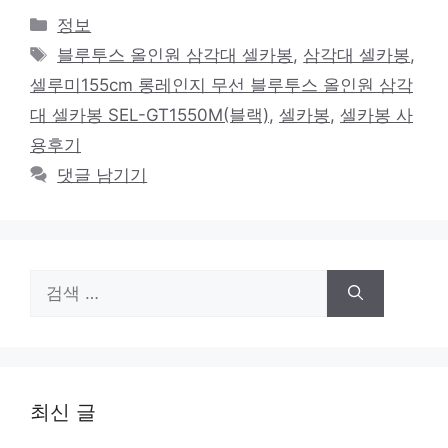
카
정보
테
태
블루투스 올인원 삼각대 셀카봉
,
삼각대 셀카봉
,
고
그
셀루미155cm 롱레인지 무선 블루투스 올인원 삼각
리
대 셀카봉 SEL-GT1550M(블랙)
,
셀카봉
,
셀카봉 사
용후기
댓글 남기기
검
색:
최신 글