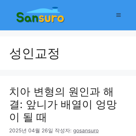
컨
텐
메
츠
로
뉴
건
너
성인교정
뛰
기
치아 변형의 원인과 해
결: 앞니가 배열이 엉망
이 될 때
2025년 04월 26일
작성자:
gosansuro