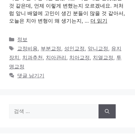
것 같은데, 언제 이렇게 변했는지 모르겠네요. 저처
럼 앞니 배열에 고민이 생긴 분들이 많을 것 같아서,
오늘은 치아 변형이 왜 생기는지, …
더 읽기
카
정보
테
태
교정비용
,
부분교정
,
성인교정
,
앞니교정
,
유지
고
그
장치
,
치과추천
,
치아관리
,
치아교정
,
치열교정
,
투
리
명교정
댓글 남기기
검
색: