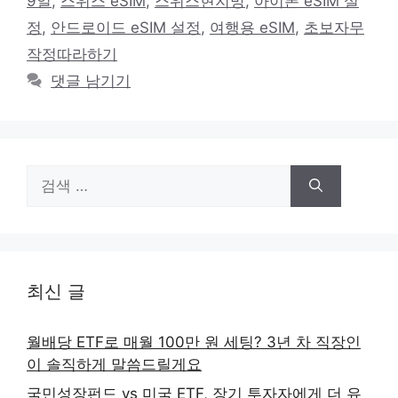
9일
,
스위스 eSIM
,
스위스현지망
,
아이폰 eSIM 설
리
정
,
안드로이드 eSIM 설정
,
여행용 eSIM
,
초보자무
작정따라하기
댓글 남기기
검
색:
최신 글
월배당 ETF로 매월 100만 원 세팅? 3년 차 직장인
이 솔직하게 말씀드릴게요
국민성장펀드 vs 미국 ETF, 장기 투자자에게 더 유