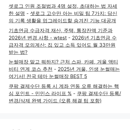
셋로그 인원 조절법과 4명 설정, 초대하는 법 자세
한 설명
-
셋로그 고수만 아는 비밀 팁 7가지: 당신
의 기록 생활을 업그레이드할 숨겨진 기능 대공개
기초연금 수급자격 재산, 주택, 통장잔액 기준과
2026년 변경 사항 - wtest
-
2026년 기초연금 수
급자격 모의계산: 집 있고 소득 있어도 월 33만원
받는 법?
눈썰매장 말고 뭐하지? 근처 스파, 카페, 겨울 액티
비티 연계 코스 추천
-
2025년 겨울, 인생 눈썰매는
여기서! 전국 테마 눈썰매장 BEST 5
쿠팡 결제수단 등록 시 계좌 연동 오류 해결하는 핵
심 포인트 - 민민스 라이프 %
-
쿠팡 결제수단 등록/
변경/삭제 완벽 가이드 (오류 해결 팁 포함)