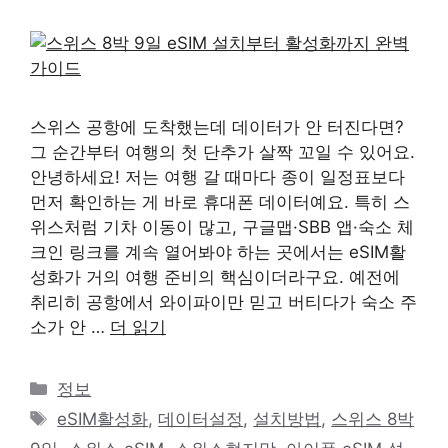
스위스 공항에 도착했는데 데이터가 안 터진다면?
그 순간부터 여행의 첫 단추가 살짝 꼬일 수 있어요.
안녕하세요! 저는 여행 갈 때마다 종이 일정표보다
먼저 확인하는 게 바로 휴대폰 데이터예요. 특히 스
위스처럼 기차 이동이 많고, 구글맵·SBB 앱·숙소 체
크인 링크를 계속 열어봐야 하는 곳에서는 eSIM활
성화가 거의 여행 준비의 핵심이더라구요. 예전에
취리히 공항에서 와이파이만 믿고 버티다가 숙소 주
소가 안 …
더 읽기
카
정보
테
태
eSIM활성화
,
데이터설정
,
설치방법
,
스위스 8박
고
그