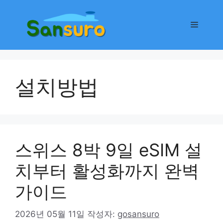
컨
텐
메
츠
로
뉴
건
너
설치방법
뛰
기
스위스 8박 9일 eSIM 설
치부터 활성화까지 완벽
가이드
2026년 05월 11일
작성자:
gosansuro