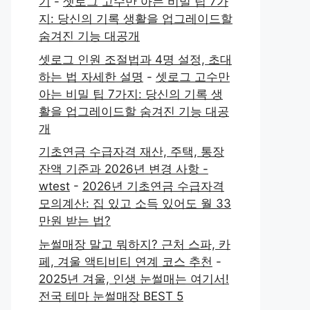
기
-
셋로그 고수만 아는 비밀 팁 7가
지: 당신의 기록 생활을 업그레이드할
숨겨진 기능 대공개
셋로그 인원 조절법과 4명 설정, 초대
하는 법 자세한 설명
-
셋로그 고수만
아는 비밀 팁 7가지: 당신의 기록 생
활을 업그레이드할 숨겨진 기능 대공
개
기초연금 수급자격 재산, 주택, 통장
잔액 기준과 2026년 변경 사항 -
wtest
-
2026년 기초연금 수급자격
모의계산: 집 있고 소득 있어도 월 33
만원 받는 법?
눈썰매장 말고 뭐하지? 근처 스파, 카
페, 겨울 액티비티 연계 코스 추천
-
2025년 겨울, 인생 눈썰매는 여기서!
전국 테마 눈썰매장 BEST 5