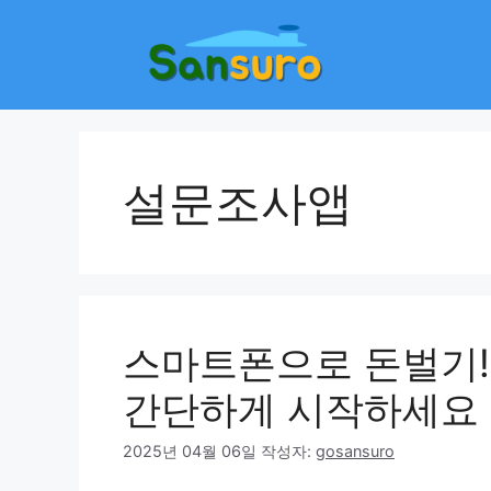
컨
텐
츠
로
건
너
뛰
설문조사앱
기
스마트폰으로 돈벌기!
간단하게 시작하세요
2025년 04월 06일
작성자:
gosansuro