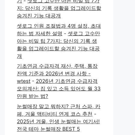
기
-
셋로그 고수만 아는 비밀 팁 7가
지: 당신의 기록 생활을 업그레이드할
숨겨진 기능 대공개
셋로그 인원 조절법과 4명 설정, 초대
하는 법 자세한 설명
-
셋로그 고수만
아는 비밀 팁 7가지: 당신의 기록 생
활을 업그레이드할 숨겨진 기능 대공
개
기초연금 수급자격 재산, 주택, 통장
잔액 기준과 2026년 변경 사항 -
wtest
-
2026년 기초연금 수급자격
모의계산: 집 있고 소득 있어도 월 33
만원 받는 법?
눈썰매장 말고 뭐하지? 근처 스파, 카
페, 겨울 액티비티 연계 코스 추천
-
2025년 겨울, 인생 눈썰매는 여기서!
전국 테마 눈썰매장 BEST 5