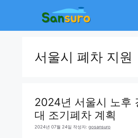
컨
텐
츠
로
건
너
뛰
서울시 폐차 지원
기
2024년 서울시 노후 
대 조기폐차 계획
2024년 07월 24일
작성자:
gosansuro