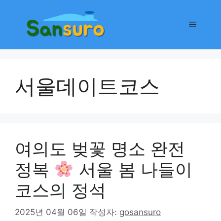
컨
텐
메
츠
로
뉴
건
너
서울데이트코스
뛰
기
여의도 벚꽃 명소 완전
정복
서울 봄 나들이
코스의 정석
2025년 04월 06일
작성자:
gosansuro