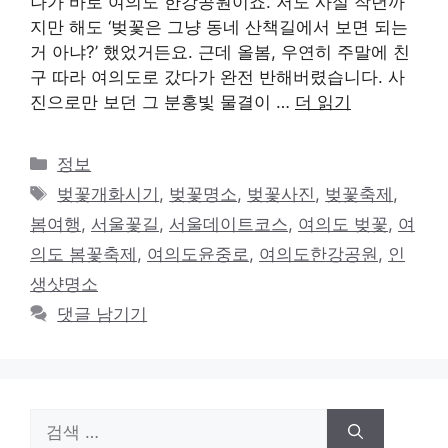
나가 바로 여의도 한강공원이죠. 저도 사실 작년까
지만 해도 ‘벚꽃은 그냥 동네 산책길에서 보면 되는
거 아냐?’ 했었거든요. 근데 올봄, 우연히 주말에 친
구 따라 여의도로 갔다가 완전 반해버렸습니다. 사
진으로만 보던 그 분홍빛 물결이 …
더 읽기
카
정보
테
태
벚꽃개화시기
,
벚꽃명소
,
벚꽃사진
,
벚꽃축제
,
고
그
봄여행
,
서울꽃길
,
서울데이트코스
,
여의도 벚꽃
,
여
리
의도 봄꽃축제
,
여의도윤중로
,
여의도한강공원
,
인
생샷명소
댓글 남기기
검
색: