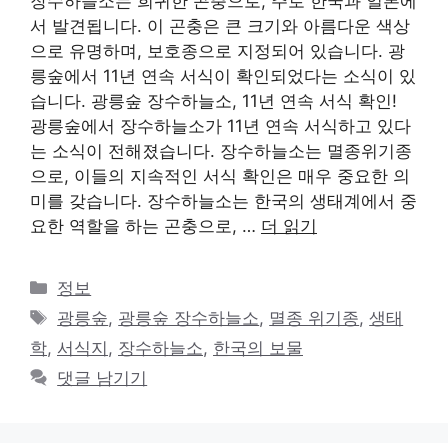
장수하늘소는 희귀한 곤충으로, 주로 한국과 일본에
서 발견됩니다. 이 곤충은 큰 크기와 아름다운 색상
으로 유명하며, 보호종으로 지정되어 있습니다. 광
릉숲에서 11년 연속 서식이 확인되었다는 소식이 있
습니다. 광릉숲 장수하늘소, 11년 연속 서식 확인!
광릉숲에서 장수하늘소가 11년 연속 서식하고 있다
는 소식이 전해졌습니다. 장수하늘소는 멸종위기종
으로, 이들의 지속적인 서식 확인은 매우 중요한 의
미를 갖습니다. 장수하늘소는 한국의 생태계에서 중
요한 역할을 하는 곤충으로, …
더 읽기
카
정보
테
태
광릉숲
,
광릉숲 장수하늘소
,
멸종 위기종
,
생태
고
그
학
,
서식지
,
장수하늘소
,
한국의 보물
리
댓글 남기기