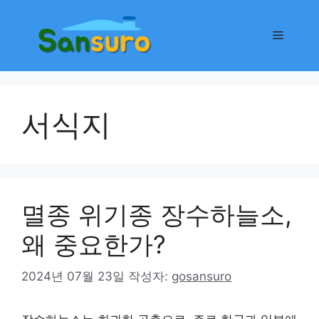
컨
텐
메
츠
로
뉴
건
너
서식지
뛰
기
멸종 위기종 장수하늘소,
왜 중요한가?
2024년 07월 23일
작성자:
gosansuro