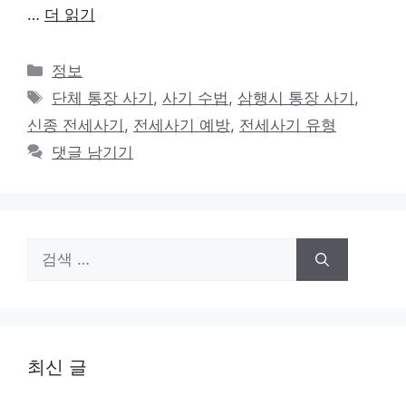
…
더 읽기
카
정보
테
태
단체 통장 사기
,
사기 수법
,
삼행시 통장 사기
,
고
그
신종 전세사기
,
전세사기 예방
,
전세사기 유형
리
댓글 남기기
검
색:
최신 글