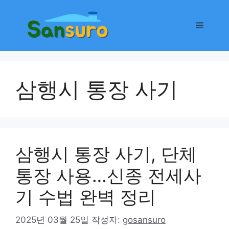
컨
텐
메
츠
로
뉴
건
너
삼행시 통장 사기
뛰
기
삼행시 통장 사기, 단체
통장 사용…신종 전세사
기 수법 완벽 정리
2025년 03월 25일
작성자:
gosansuro