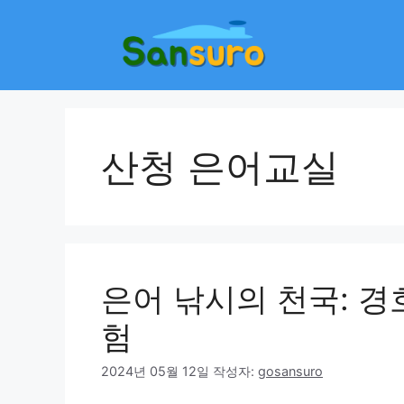
컨
텐
츠
로
건
너
뛰
산청 은어교실
기
은어 낚시의 천국: 
험
2024년 05월 12일
작성자:
gosansuro