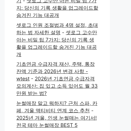
기
-
셋로그 고수만 아는 비밀 팁 7가
지: 당신의 기록 생활을 업그레이드할
숨겨진 기능 대공개
셋로그 인원 조절법과 4명 설정, 초대
하는 법 자세한 설명
-
셋로그 고수만
아는 비밀 팁 7가지: 당신의 기록 생
활을 업그레이드할 숨겨진 기능 대공
개
기초연금 수급자격 재산, 주택, 통장
잔액 기준과 2026년 변경 사항 -
wtest
-
2026년 기초연금 수급자격
모의계산: 집 있고 소득 있어도 월 33
만원 받는 법?
눈썰매장 말고 뭐하지? 근처 스파, 카
페, 겨울 액티비티 연계 코스 추천
-
2025년 겨울, 인생 눈썰매는 여기서!
전국 테마 눈썰매장 BEST 5