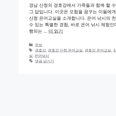
경남 산청의 경호강에서 가족들과 함께 할 수
그 답입니다. 이곳은 모험을 꿈꾸는 이들에게
산청 은어교실을 소개합니다. 은어 낚시의 
수 있는 특별한 경험, 바로 은어 낚시 체험인
행되는 …
더 읽기
카
정보
테
태
경호강
,
경호강 산청 은어교실
,
경호강 은어교실
,
고
그
실
,
은어낚시
리
댓글 남기기