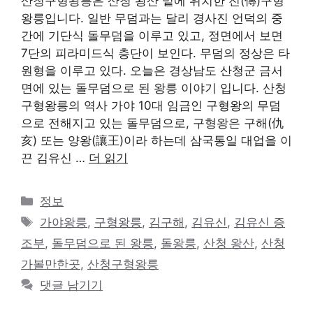
산청구형왕릉은 산청 왕산 밑에 위치한 전(傳)구형
왕릉입니다. 일반 무덤과는 달리 경사진 언덕의 중
간에 기단식 돌무덤을 이루고 있고, 정면에서 보면
7단의 피라미드식 층단이 보인다. 무덤의 정상은 타
원형을 이루고 있다. 오늘은 경상남도 산청군 금서
면에 있는 돌무덤으로 된 왕릉 이야기 입니다. 산청
구형왕릉의 역사 가야 10대 임금인 구형왕의 무덤
으로 전해지고 있는 돌무덤으로, 구형왕은 구해(仇
亥) 또는 양왕(讓王)이라 하는데 삼국통일 대업을 이
끈 김유신 …
더 읽기
카
정보
테
태
가야왕릉
,
구형왕릉
,
김구해
,
김유신
,
김유신 증
고
그
조부
,
돌무덤으로 된 왕릉
,
돌왕릉
,
산청 왕산
,
산청
리
가볼만한곳
,
산청구형왕릉
댓글 남기기