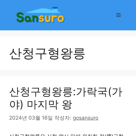
컨
텐
메
츠
로
뉴
건
너
산청구형왕릉
뛰
기
산청구형왕릉:가락국(가
야) 마지막 왕
2024년 03월 16일
작성자:
gosansuro