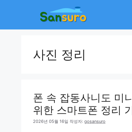
컨
텐
츠
로
건
너
뛰
사진 정리
기
폰 속 잡동사니도 미
위한 스마트폰 정리 
2026년 05월 16일
작성자:
gosansuro