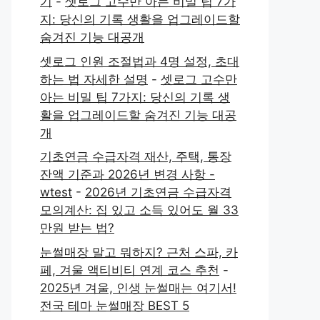
기
-
셋로그 고수만 아는 비밀 팁 7가
지: 당신의 기록 생활을 업그레이드할
숨겨진 기능 대공개
셋로그 인원 조절법과 4명 설정, 초대
하는 법 자세한 설명
-
셋로그 고수만
아는 비밀 팁 7가지: 당신의 기록 생
활을 업그레이드할 숨겨진 기능 대공
개
기초연금 수급자격 재산, 주택, 통장
잔액 기준과 2026년 변경 사항 -
wtest
-
2026년 기초연금 수급자격
모의계산: 집 있고 소득 있어도 월 33
만원 받는 법?
눈썰매장 말고 뭐하지? 근처 스파, 카
페, 겨울 액티비티 연계 코스 추천
-
2025년 겨울, 인생 눈썰매는 여기서!
전국 테마 눈썰매장 BEST 5