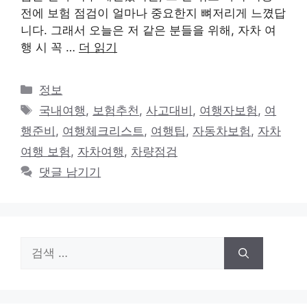
전에 보험 점검이 얼마나 중요한지 뼈저리게 느꼈답
니다. 그래서 오늘은 저 같은 분들을 위해, 자차 여
행 시 꼭 …
더 읽기
카
정보
테
태
국내여행
,
보험추천
,
사고대비
,
여행자보험
,
여
고
그
행준비
,
여행체크리스트
,
여행팁
,
자동차보험
,
자차
리
여행 보험
,
자차여행
,
차량점검
댓글 남기기
검
색: