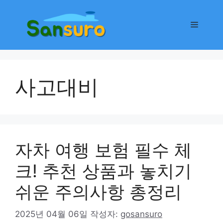
컨
텐
메
츠
로
뉴
건
너
사고대비
뛰
기
자차 여행 보험 필수 체
크! 추천 상품과 놓치기
쉬운 주의사항 총정리
2025년 04월 06일
작성자:
gosansuro