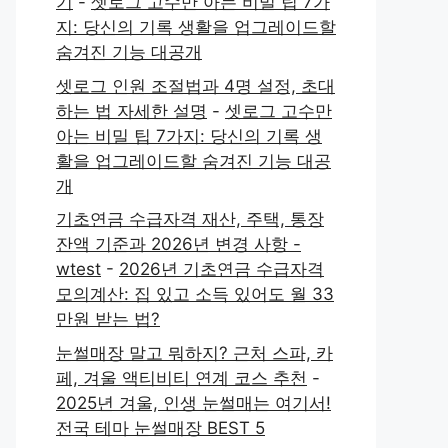
기
-
셋로그 고수만 아는 비밀 팁 7가
지: 당신의 기록 생활을 업그레이드할
숨겨진 기능 대공개
셋로그 인원 조절법과 4명 설정, 초대
하는 법 자세한 설명
-
셋로그 고수만
아는 비밀 팁 7가지: 당신의 기록 생
활을 업그레이드할 숨겨진 기능 대공
개
기초연금 수급자격 재산, 주택, 통장
잔액 기준과 2026년 변경 사항 -
wtest
-
2026년 기초연금 수급자격
모의계산: 집 있고 소득 있어도 월 33
만원 받는 법?
눈썰매장 말고 뭐하지? 근처 스파, 카
페, 겨울 액티비티 연계 코스 추천
-
2025년 겨울, 인생 눈썰매는 여기서!
전국 테마 눈썰매장 BEST 5