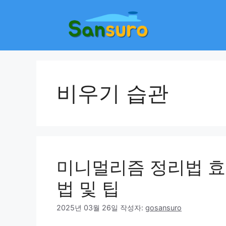
컨
텐
츠
로
건
너
뛰
비우기 습관
기
미니멀리즘 정리법 효과
법 및 팁
2025년 03월 26일
작성자:
gosansuro