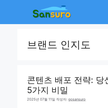
컨
텐
츠
로
건
너
뛰
브랜드 인지도
기
콘텐츠 배포 전략: 
5가지 비밀
2025년 07월 11일
작성자:
gosansuro