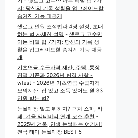
기
-
셋로그 고수만 아는 비밀 팁 7가
지: 당신의 기록 생활을 업그레이드할
숨겨진 기능 대공개
셋로그 인원 조절법과 4명 설정, 초대
하는 법 자세한 설명
-
셋로그 고수만
아는 비밀 팁 7가지: 당신의 기록 생
활을 업그레이드할 숨겨진 기능 대공
개
기초연금 수급자격 재산, 주택, 통장
잔액 기준과 2026년 변경 사항 -
wtest
-
2026년 기초연금 수급자격
모의계산: 집 있고 소득 있어도 월 33
만원 받는 법?
눈썰매장 말고 뭐하지? 근처 스파, 카
페, 겨울 액티비티 연계 코스 추천
-
2025년 겨울, 인생 눈썰매는 여기서!
전국 테마 눈썰매장 BEST 5