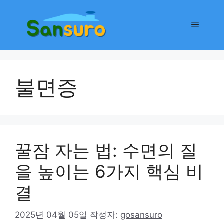
컨
텐
메
츠
로
뉴
건
너
불면증
뛰
기
꿀잠 자는 법: 수면의 질
을 높이는 6가지 핵심 비
결
2025년 04월 05일
작성자:
gosansuro