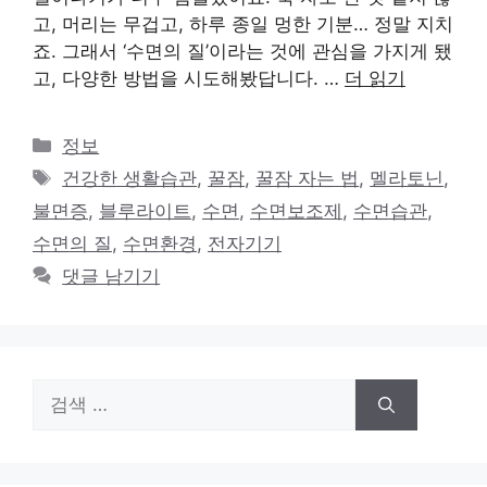
고, 머리는 무겁고, 하루 종일 멍한 기분… 정말 지치
죠. 그래서 ‘수면의 질’이라는 것에 관심을 가지게 됐
고, 다양한 방법을 시도해봤답니다. …
더 읽기
카
정보
테
태
건강한 생활습관
,
꿀잠
,
꿀잠 자는 법
,
멜라토닌
,
고
그
불면증
,
블루라이트
,
수면
,
수면보조제
,
수면습관
,
리
수면의 질
,
수면환경
,
전자기기
댓글 남기기
검
색: