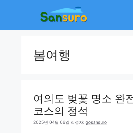
컨
텐
츠
로
건
너
뛰
봄여행
기
여의도 벚꽃 명소 완
코스의 정석
2025년 04월 06일
작성자:
gosansuro