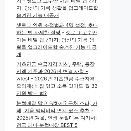
기
-
셋로그 고수만 아는 비밀 팁 7가
지: 당신의 기록 생활을 업그레이드할
숨겨진 기능 대공개
셋로그 인원 조절법과 4명 설정, 초대
하는 법 자세한 설명
-
셋로그 고수만
아는 비밀 팁 7가지: 당신의 기록 생
활을 업그레이드할 숨겨진 기능 대공
개
기초연금 수급자격 재산, 주택, 통장
잔액 기준과 2026년 변경 사항 -
wtest
-
2026년 기초연금 수급자격
모의계산: 집 있고 소득 있어도 월 33
만원 받는 법?
눈썰매장 말고 뭐하지? 근처 스파, 카
페, 겨울 액티비티 연계 코스 추천
-
2025년 겨울, 인생 눈썰매는 여기서!
전국 테마 눈썰매장 BEST 5