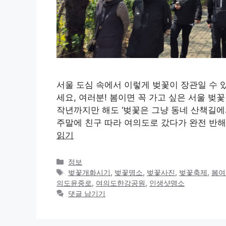
서울 도심 속에서 이렇게 벚꽃이 장관일 수 
세요, 여러분! 봄이면 꼭 가고 싶은 서울 벚
작년까지만 해도 ‘벚꽃은 그냥 동네 산책길에서
주말에 친구 따라 여의도로 갔다가 완전 반해
읽기
카
정보
테
태
벚꽃개화시기
,
벚꽃명소
,
벚꽃사진
,
벚꽃축제
,
봄여
고
그
의도윤중로
,
여의도한강공원
,
인생샷명소
리
댓글 남기기