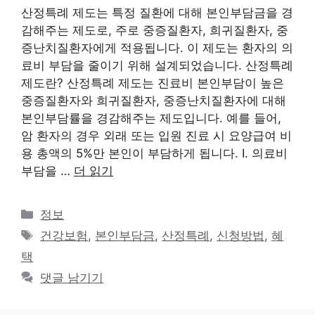
산정특례 제도는 특정 질환에 대해 본인부담금을 경
감해주는 제도로, 주로 중증질환자, 희귀질환자, 중
증난치질환자에게 적용됩니다. 이 제도는 환자의 의
료비 부담을 줄이기 위해 설계되었습니다. 산정특례
제도란? 산정특례 제도는 진료비 본인부담이 높은
중증질환자와 희귀질환자, 중증난치질환자에 대해
본인부담률을 경감해주는 제도입니다. 예를 들어,
암 환자의 경우 외래 또는 입원 진료 시 요양급여 비
용 총액의 5%만 본인이 부담하게 됩니다. I. 의료비
부담을 …
더 읽기
카
정보
테
태
건강보험
,
본인부담금
,
산정특례
,
신청방법
,
혜
고
그
택
리
댓글 남기기