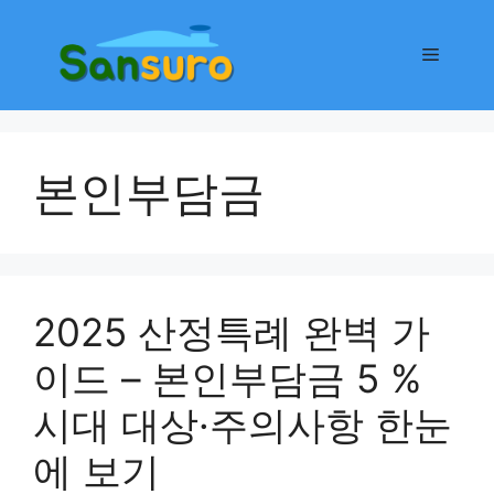
컨
텐
메
츠
로
뉴
건
너
본인부담금
뛰
기
2025 산정특례 완벽 가
이드 – 본인부담금 5 %
시대 대상·주의사항 한눈
에 보기