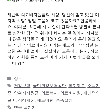
재난적 의료비지원금의 허상: 당신이 믿고 있던 ‘마
지막 희망’, 정말 도움이 되고 있을까요? 안녕하세
요, 여러분. 최근에 제 지인이 갑작스런 병원비 문제
로 심각한 경제적 위기에 빠지는 걸 옆에서 지켜보
며 많은 생각을 하게 되었어요. 우리가 흔히 알고 있
는 ‘재난적 의료비지원’이라는 제도가 막상 정말 필
요한 순간에 얼마나 실질적인 도움이 되는지, 직접
적인 경험을 통해 느낀 바가 커서 이렇게 글을 쓰게
…
더 읽기
카
정보
테
태
건강보험
,
국민건강보험공단
,
복지제도
,
소득기
고
그
준
,
암환자지원금
,
의료복지
,
의료비지원
,
재난적의
리
료비
,
정책개선
,
제도비판
,
중증질환
댓글 남기기