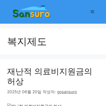
컨
텐
메
츠
로
뉴
건
너
복지제도
뛰
기
재난적 의료비지원금의
허상
2025년 06월 20일
작성자:
gosansuro