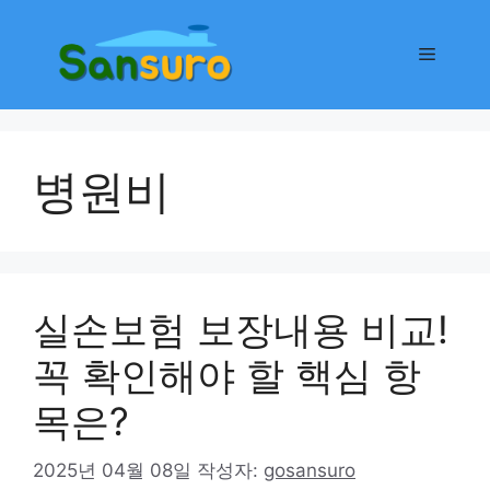
컨
텐
메
츠
로
뉴
건
너
병원비
뛰
기
실손보험 보장내용 비교!
꼭 확인해야 할 핵심 항
목은?
2025년 04월 08일
작성자:
gosansuro