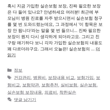
혹시 지금 가입한 실손보험 보장, 진짜 필요한 보장
은 다 들어 있나요? 안녕하세요 여러분! 최근에 부
모님이 병원 진료를 자주 받으시면서 실손보험 청구
를 몇 번 도와드렸는데요, 그 과정에서 ‘이 항목은 보
장 안 됩니다’라는 말을 몇 번 들으니… 진짜 필요한
보장이 뭔지 다시 생각하게 되더라고요. 그리고 친
구랑 얘기하다 보니 각자 가입한 실손보험의 내용도
꽤 다르더라구요. 그래서 오늘은! 실손보험의 …
더
읽기
카
정보
테
태
건강관리
,
병원비
,
보장내용 비교
,
보험가입
,
보
고
그
험비교
,
보험약관
,
보험추천
,
실비보험
,
실손보험
,
리
실손보험 보장내용
,
의료비
,
착한실손
댓글 남기기