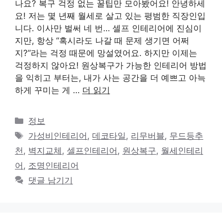
나요? 복구 걱정 없는 꿀팁만 모아봤어요! 안녕하세
요! 저는 몇 년째 월세로 살고 있는 평범한 직장인입
니다. 이사만 벌써 네 번… 셀프 인테리어에 진심이
지만, 항상 “혹시라도 나갈 때 문제 생기면 어쩌
지?”라는 걱정 때문에 망설였어요. 하지만 이제는
걱정하지 않아요! 원상복구가 가능한 인테리어 방법
을 익히고 부터는, 내가 사는 공간을 더 예쁘고 아늑
하게 꾸미는 게 …
더 읽기
카
정보
테
태
가성비인테리어
,
데코타일
,
리무버블
,
무드등추
고
그
천
,
벽지교체
,
셀프인테리어
,
원상복구
,
월세인테리
리
어
,
조명인테리어
댓글 남기기