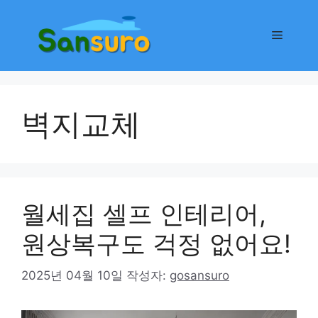
컨
텐
메
츠
로
뉴
건
너
벽지교체
뛰
기
월세집 셀프 인테리어,
원상복구도 걱정 없어요!
2025년 04월 10일
작성자:
gosansuro