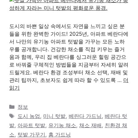
도시의 바쁜 일상 속에서도 자연을 느끼고 싶은 분
들을 위한 완벽한 가이드! 2025년, 아파트 베란다에
서 나만의 유기농 아파트 텃밭을 가꾸는 모든 노하
우를 공개합니다. 건강한 채소를 직접 키우는 즐거
움과 함께, 우리 집 베란다를 싱그러운 힐링 공간으
로 바꿔줄 구체적인 방법들을 지금부터 자세히 알려
드릴게요. 베란다 환경 조성부터 채소 선택, 재배 및
관리 팁까지, 초보자도 쉽게 따라 할 수 있도록 …
더
읽기
카
정보
테
태
도시 농업
,
미니 텃밭
,
베란다 가드닝
,
베란다 텃
고
그
밭
,
아파트 텃밭
,
유기농 채소
,
채소 재배
,
친환경 채
리
소
,
텃밭 가꾸기
,
홈 가드닝