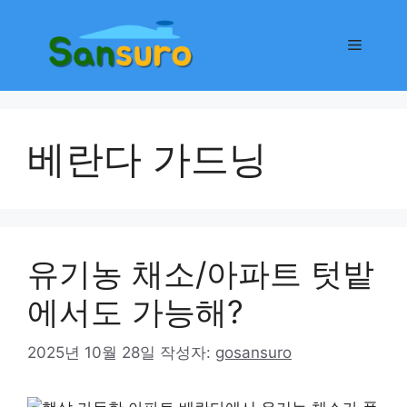
컨
텐
메
츠
로
뉴
건
너
베란다 가드닝
뛰
기
유기농 채소/아파트 텃밭
에서도 가능해?
2025년 10월 28일
작성자:
gosansuro