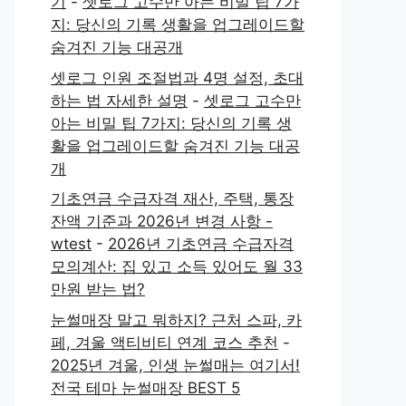
기
-
셋로그 고수만 아는 비밀 팁 7가
지: 당신의 기록 생활을 업그레이드할
숨겨진 기능 대공개
셋로그 인원 조절법과 4명 설정, 초대
하는 법 자세한 설명
-
셋로그 고수만
아는 비밀 팁 7가지: 당신의 기록 생
활을 업그레이드할 숨겨진 기능 대공
개
기초연금 수급자격 재산, 주택, 통장
잔액 기준과 2026년 변경 사항 -
wtest
-
2026년 기초연금 수급자격
모의계산: 집 있고 소득 있어도 월 33
만원 받는 법?
눈썰매장 말고 뭐하지? 근처 스파, 카
페, 겨울 액티비티 연계 코스 추천
-
2025년 겨울, 인생 눈썰매는 여기서!
전국 테마 눈썰매장 BEST 5