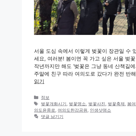
서울 도심 속에서 이렇게 벚꽃이 장관일 수 
세요, 여러분! 봄이면 꼭 가고 싶은 서울 벚
작년까지만 해도 ‘벚꽃은 그냥 동네 산책길에서
주말에 친구 따라 여의도로 갔다가 완전 반해
읽기
카
정보
테
태
벚꽃개화시기
,
벚꽃명소
,
벚꽃사진
,
벚꽃축제
,
봄여
고
그
의도윤중로
,
여의도한강공원
,
인생샷명소
리
댓글 남기기