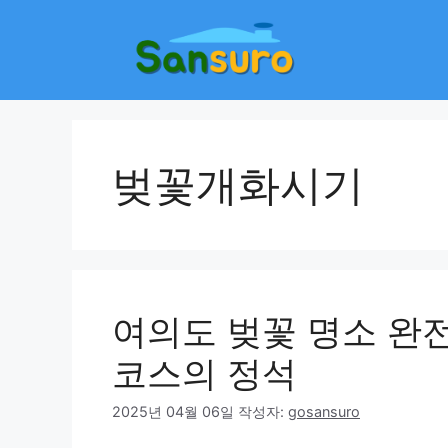
컨
텐
츠
로
건
너
뛰
벚꽃개화시기
기
여의도 벚꽃 명소 완
코스의 정석
2025년 04월 06일
작성자:
gosansuro