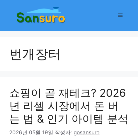
컨
텐
메
츠
로
뉴
건
너
번개장터
뛰
기
쇼핑이 곧 재테크? 2026
년 리셀 시장에서 돈 버
는 법 & 인기 아이템 분석
2026년 05월 19일
작성자:
gosansuro