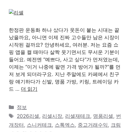
한정판 운동화 하나 샀다가 웃돈이 붙는 시대는 끝
났을까요, 아니면 이제 진짜 고수들만 남은 시장이
시작된 걸까요? 안녕하세요, 여러분. 저는 요즘 쇼
핑 앱을 켤 때마다 살짝 웃기면서도 무서운 기분이
들어요. 예전엔 “예쁘다, 사고 싶다”가 먼저였는데,
이제는 “이거 나중에 팔면 가격 방어가 될까?”를 먼
저 보게 되더라구요. 지난 주말에도 카페에서 친구
랑 얘기하다가 신발, 명품 가방, 키링, 트레이딩 카
드 …
더 읽기
카
정보
테
태
2026리셀
,
리셀시장
,
리셀재테크
,
명품리셀
,
번
고
그
개장터
,
스니커테크
,
스톡엑스
,
중고거래수익
,
크림
리