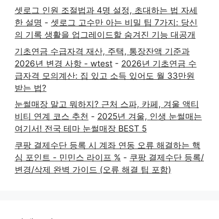
셋로그 인원 조절법과 4명 설정, 초대하는 법 자세
한 설명
-
셋로그 고수만 아는 비밀 팁 7가지: 당신
의 기록 생활을 업그레이드할 숨겨진 기능 대공개
기초연금 수급자격 재산, 주택, 통장잔액 기준과
2026년 변경 사항 - wtest
-
2026년 기초연금 수
급자격 모의계산: 집 있고 소득 있어도 월 33만원
받는 법?
눈썰매장 말고 뭐하지? 근처 스파, 카페, 겨울 액티
비티 연계 코스 추천
-
2025년 겨울, 인생 눈썰매는
여기서! 전국 테마 눈썰매장 BEST 5
쿠팡 결제수단 등록 시 계좌 연동 오류 해결하는 핵
심 포인트 - 민민스 라이프 %
-
쿠팡 결제수단 등록/
변경/삭제 완벽 가이드 (오류 해결 팁 포함)