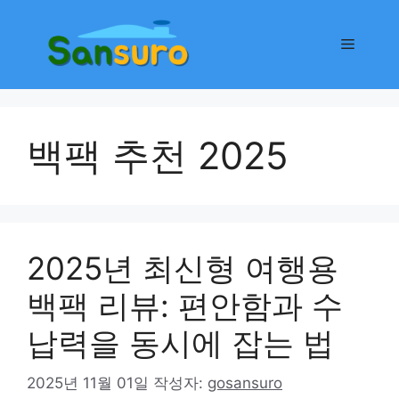
컨
텐
메
츠
로
뉴
건
너
백팩 추천 2025
뛰
기
2025년 최신형 여행용
백팩 리뷰: 편안함과 수
납력을 동시에 잡는 법
2025년 11월 01일
작성자:
gosansuro