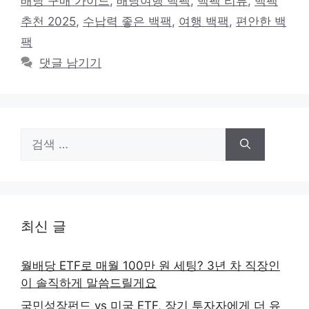
배낭 구매 가이드
,
배낭여행 백팩
,
백팩 리뷰
,
백팩
리
추천 2025
,
수납력 좋은 백팩
,
여행 백팩
,
편안한 백
팩
댓글 남기기
검
색:
최신 글
월배당 ETF로 매월 100만 원 세팅? 3년 차 직장인
이 솔직하게 말씀드릴게요
국민성장펀드 vs 미국 ETF, 장기 투자자에게 더 유